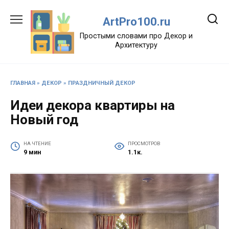
Перейти
к
ArtPro100.ru
содержанию
Простыми словами про Декор и
Архитектуру
ГЛАВНАЯ
»
ДЕКОР
»
ПРАЗДНИЧНЫЙ ДЕКОР
Идеи декора квартиры на
Новый год
НА ЧТЕНИЕ
ПРОСМОТРОВ
9 мин
1.1к.