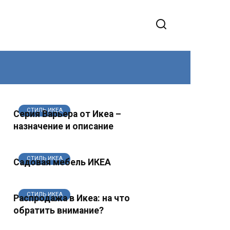
СТИЛЬ ИКЕА
Серия Варьера от Икеа –
назначение и описание
СТИЛЬ ИКЕА
Садовая мебель ИКЕА
СТИЛЬ ИКЕА
Распродажа в Икеа: на что
обратить внимание?