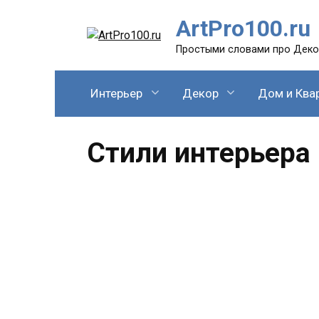
Перейти
ArtPro100.ru
к
содержанию
Простыми словами про Декор
Интерьер
Декор
Дом и Ква
Стили интерьера
Ска
Про
дом