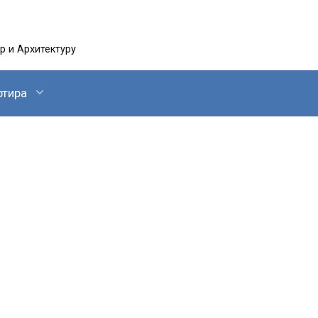
 и Архитектуру
ртира
ндинавский стиль в интерьере.
шлое и настоящее скандинавского
остроения