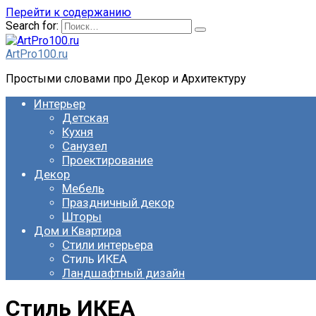
Перейти к содержанию
Search for:
ArtPro100.ru
Простыми словами про Декор и Архитектуру
Интерьер
Детская
Кухня
Санузел
Проектирование
Декор
Мебель
Праздничный декор
Шторы
Дом и Квартира
Стили интерьера
Стиль ИКЕА
Ландшафтный дизайн
Стиль ИКЕА