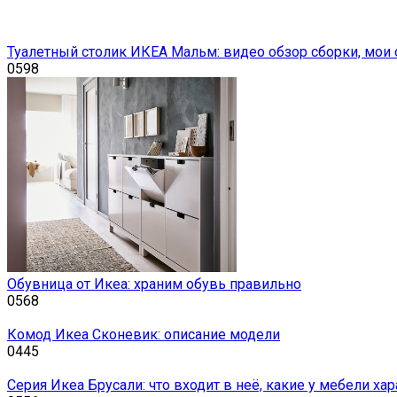
Туалетный столик ИКЕА Мальм: видео обзор сборки, мои
0
598
Обувница от Икеа: храним обувь правильно
0
568
Комод Икеа Сконевик: описание модели
0
445
Серия Икеа Брусали: что входит в неё, какие у мебели ха