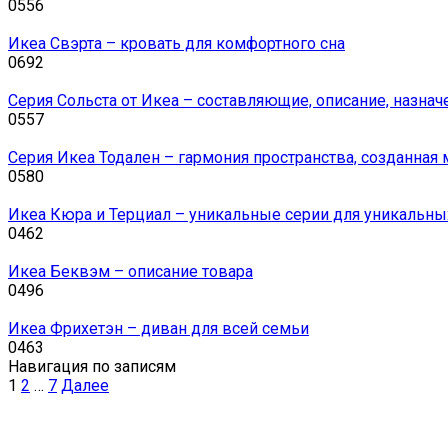
0
556
Икеа Свэрта – кровать для комфортного сна
0
692
Серия Сольста от Икеа – составляющие, описание, назнач
0
557
Серия Икеа Тодален – гармония пространства, созданная
0
580
Икеа Кюра и Терциал – уникальные серии для уникальных
0
462
Икеа Беквэм – описание товара
0
496
Икеа Фрихетэн – диван для всей семьи
0
463
Навигация по записям
1
2
…
7
Далее