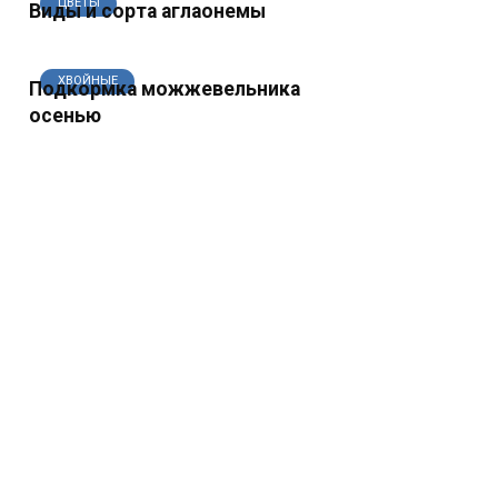
ЦВЕТЫ
Виды и сорта аглаонемы
ХВОЙНЫЕ
Подкормка можжевельника
осенью