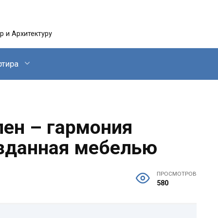
 и Архитектуру
ртира
лен – гармония
озданная мебелью
ПРОСМОТРОВ
580