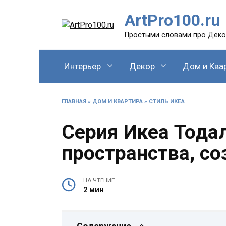
Перейти
ArtPro100.ru
к
содержанию
Простыми словами про Декор
Интерьер
Декор
Дом и Ква
ГЛАВНАЯ
»
ДОМ И КВАРТИРА
»
СТИЛЬ ИКЕА
Серия Икеа Тода
пространства, с
НА ЧТЕНИЕ
2 мин