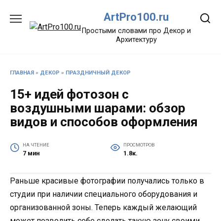
Перейти
ArtPro100.ru
к
содержанию
Простыми словами про Декор и
Архитектуру
ГЛАВНАЯ
»
ДЕКОР
»
ПРАЗДНИЧНЫЙ ДЕКОР
15+ идей фотозон с
воздушными шарами: обзор
видов и способов оформления
НА ЧТЕНИЕ
ПРОСМОТРОВ
7 мин
1.8к.
Раньше красивые фотографии получались только в
студии при наличии специального оборудования и
организованной зоны. Теперь каждый желающий
может позволить себе сделать такую зону своими