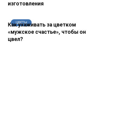
изготовления
ЦВЕТЫ
Как ухаживать за цветком
«мужское счастье», чтобы он
цвел?