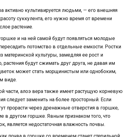
ера активно культивируется людьми, — его внешняя
расоту суккулента, его нужно время от времени
слое растение.
 горшке и на ней самой будут появляться молодые
 пересадить потомство в отдельные емкости. Ростки
з материнской культуры, замедляя ее рост и
, растения будут сжимать друг друга, не давая им
 цветок может стать морщинистым или однобоким,
м виде.
й части, алоэ вера также имеет растущую корневую
ния следует заменить на более просторный. Если
гут прорасти через дренажные отверстия в горшке,
е в другом горшке. Явным признаком того, что
к, является недостаточная влажность почвы.
как почва в горшке со временем станет стерильной.