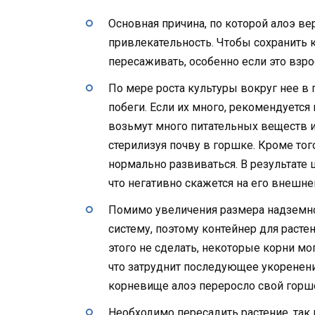
Основная причина, по которой алоэ в
привлекательность. Чтобы сохранить к
пересаживать, особенно если это взро
По мере роста культуры вокруг нее в
побеги. Если их много, рекомендуется
возьмут много питательных веществ и
стерилизуя почву в горшке. Кроме того
нормально развиваться. В результате
что негативно скажется на его внешне
Помимо увеличения размера надземно
систему, поэтому контейнер для расте
этого не сделать, некоторые корни мо
что затруднит последующее укоренени
корневище алоэ переросло свой горшо
Необходимо пересадить растение, так 