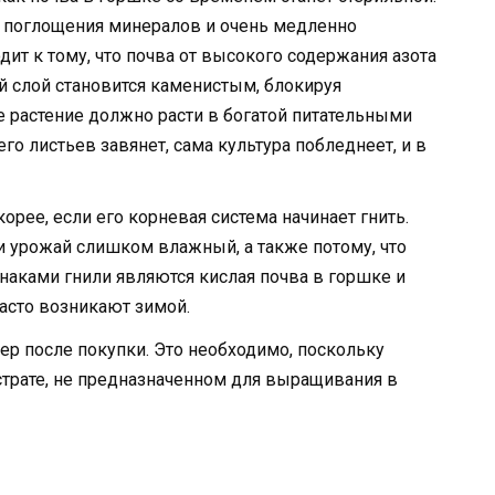
 поглощения минералов и очень медленно
дит к тому, что почва от высокого содержания азота
й слой становится каменистым, блокируя
е растение должно расти в богатой питательными
го листьев завянет, сама культура побледнеет, и в
орее, если его корневая система начинает гнить.
ли урожай слишком влажный, а также потому, что
аками гнили являются кислая почва в горшке и
асто возникают зимой.
ер после покупки. Это необходимо, поскольку
бстрате, не предназначенном для выращивания в