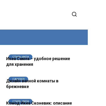
СТИЛЬ ИКЕА
Икеа Самла – удобное решение
для хранения
САНУЗЕЛ
Дизайн ванной комнаты в
брежневке
СТИЛЬ ИКЕА
Комод Икеа Сконевик: описание