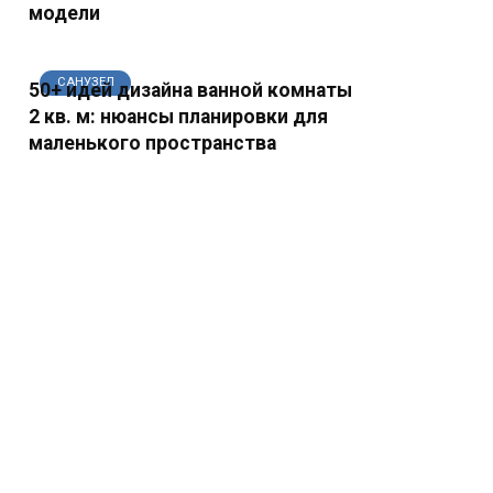
модели
САНУЗЕЛ
50+ идей дизайна ванной комнаты
2 кв. м: нюансы планировки для
маленького пространства