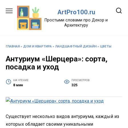
Перейти
к
ArtPro100.ru
содержанию
Простыми словами про Декор и
Архитектуру
ГЛАВНАЯ
»
ДОМ И КВАРТИРА
»
ЛАНДШАФТНЫЙ ДИЗАЙН
»
ЦВЕТЫ
Антуриум «Шерцера»: сорта,
посадка и уход
НА ЧТЕНИЕ
ПРОСМОТРОВ
8 мин
325
Существует несколько видов антуриума, каждый из
которых обладает своими уникальными