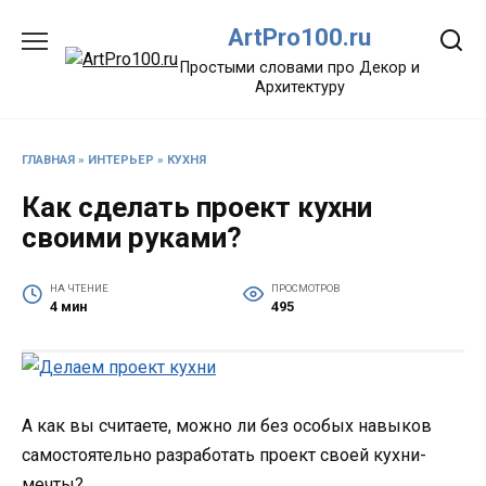
Перейти
ArtPro100.ru
к
содержанию
Простыми словами про Декор и
Архитектуру
ГЛАВНАЯ
»
ИНТЕРЬЕР
»
КУХНЯ
Как сделать проект кухни
своими руками?
НА ЧТЕНИЕ
ПРОСМОТРОВ
4 мин
495
А как вы считаете, можно ли без особых навыков
самостоятельно разработать проект своей кухни-
мечты?