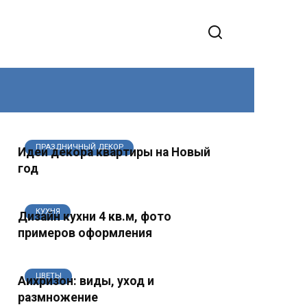
ПРАЗДНИЧНЫЙ ДЕКОР
Идеи декора квартиры на Новый
год
КУХНЯ
Дизайн кухни 4 кв.м, фото
примеров оформления
ЦВЕТЫ
Аихризон: виды, уход и
размножение