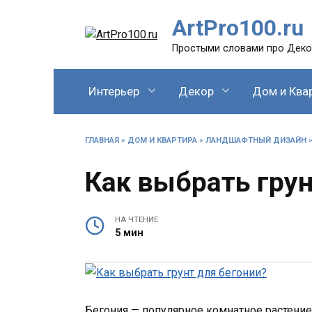
Перейти
ArtPro100.ru
к
содержанию
Простыми словами про Декор
Интерьер
Декор
Дом и Ква
ГЛАВНАЯ
»
ДОМ И КВАРТИРА
»
ЛАНДШАФТНЫЙ ДИЗАЙН
Как выбрать грун
НА ЧТЕНИЕ
5 мин
Бегония — популярное комнатное растение