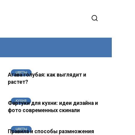
ЦВЕТЫ
Агава голубая: как выглядит и
растет?
КУХНЯ
Фартуки для кухни: идеи дизайна и
фото современных скинали
ЦВЕТЫ
Правила и способы размножения