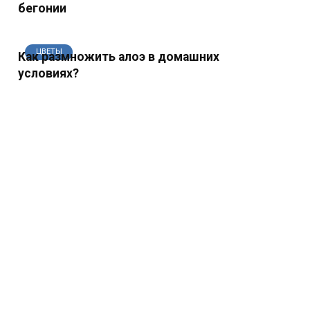
бегонии
ЦВЕТЫ
Как размножить алоэ в домашних
условиях?