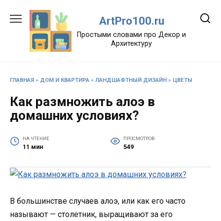
Перейти
к
ArtPro100.ru
содержанию
Простыми словами про Декор и
Архитектуру
ГЛАВНАЯ
»
ДОМ И КВАРТИРА
»
ЛАНДШАФТНЫЙ ДИЗАЙН
»
ЦВЕТЫ
Как размножить алоэ в
домашних условиях?
НА ЧТЕНИЕ
ПРОСМОТРОВ
11 мин
549
В большинстве случаев алоэ, или как его часто
называют — столетник, выращивают за его