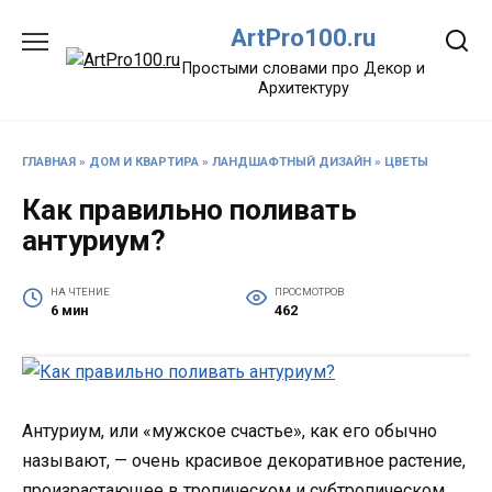
Перейти
ArtPro100.ru
к
содержанию
Простыми словами про Декор и
Архитектуру
ГЛАВНАЯ
»
ДОМ И КВАРТИРА
»
ЛАНДШАФТНЫЙ ДИЗАЙН
»
ЦВЕТЫ
Как правильно поливать
антуриум?
НА ЧТЕНИЕ
ПРОСМОТРОВ
6 мин
462
Антуриум, или «мужское счастье», как его обычно
называют, — очень красивое декоративное растение,
произрастающее в тропическом и субтропическом