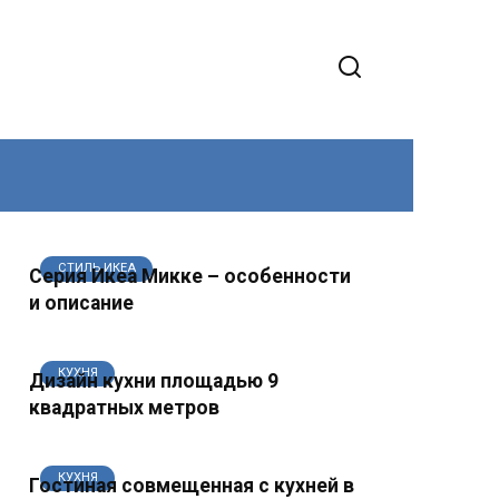
СТИЛЬ ИКЕА
Серия Икеа Микке – особенности
и описание
КУХНЯ
Дизайн кухни площадью 9
квадратных метров
КУХНЯ
Гостиная совмещенная с кухней в