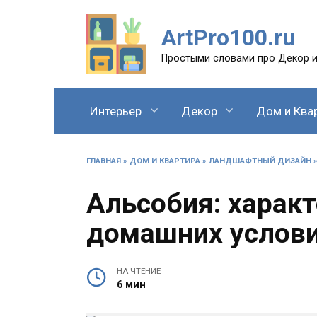
Перейти
к
ArtPro100.ru
содержанию
Простыми словами про Декор и
Интерьер
Декор
Дом и Ква
ГЛАВНАЯ
»
ДОМ И КВАРТИРА
»
ЛАНДШАФТНЫЙ ДИЗАЙН
Альсобия: характ
домашних услов
НА ЧТЕНИЕ
6 мин