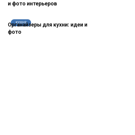
и фото интерьеров
КУХНЯ
Органайзеры для кухни: идеи и
фото