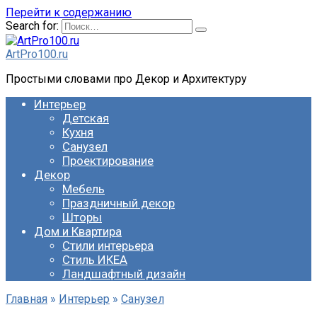
Перейти к содержанию
Search for:
ArtPro100.ru
Простыми словами про Декор и Архитектуру
Интерьер
Детская
Кухня
Санузел
Проектирование
Декор
Мебель
Праздничный декор
Шторы
Дом и Квартира
Стили интерьера
Стиль ИКЕА
Ландшафтный дизайн
Главная
»
Интерьер
»
Санузел