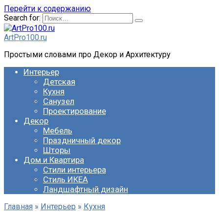
Перейти к содержанию
Search for:
ArtPro100.ru
Простыми словами про Декор и Архитектуру
Интерьер
Детская
Кухня
Санузел
Проектирование
Декор
Мебель
Праздничный декор
Шторы
Дом и Квартира
Стили интерьера
Стиль ИКЕА
Ландшафтный дизайн
Главная
»
Интерьер
»
Кухня