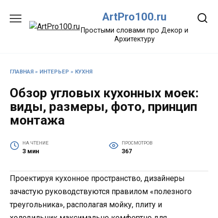
Перейти
ArtPro100.ru
к
содержанию
Простыми словами про Декор и
Архитектуру
ГЛАВНАЯ
»
ИНТЕРЬЕР
»
КУХНЯ
Обзор угловых кухонных моек:
виды, размеры, фото, принцип
монтажа
НА ЧТЕНИЕ
ПРОСМОТРОВ
3 мин
367
Проектируя кухонное пространство, дизайнеры
зачастую руководствуются правилом «полезного
треугольника», располагая мойку, плиту и
холодильник максимально комфортно для