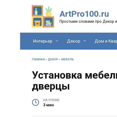
Перейти
к
ArtPro100.ru
содержанию
Простыми словами про Декор и
Интерьер
Декор
Дом и Ква
ГЛАВНАЯ
»
ДЕКОР
»
МЕБЕЛЬ
Установка мебел
дверцы
НА ЧТЕНИЕ
3 мин