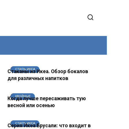
СТИЛЬ ИКЕА
Стаканы из Икеа. Обзор бокалов
для различных напитков
ХВОЙНЫЕ
Когда лучше пересаживать тую
весной или осенью
СТИЛЬ ИКЕА
Серия Икеа Брусали: что входит в