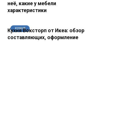
неё, какие у мебели
характеристики
КУХНЯ
Кухня Воксторп от Икеа: обзор
составляющих, оформление