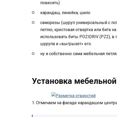
повесить)
карандаш, линейка, шило
саморезы (шуруп универсальный с пота
петлю, крестовая отвертка или бита н
использовать биты POZIDRIV (PZ2), в 
шурупа и «выгрызет» его.
ну и собственно сама мебельная петля
Установка мебельной
1. Отмечаем на фасаде карандашом центры