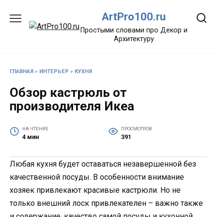
Перейти
ArtPro100.ru
к
содержанию
Простыми словами про Декор и
Архитектуру
ГЛАВНАЯ
»
ИНТЕРЬЕР
»
КУХНЯ
Обзор кастрюль от
производителя Икеа
НА ЧТЕНИЕ
ПРОСМОТРОВ
4 мин
391
Любая кухня будет оставаться незавершенной без
качественной посуды. В особенности внимание
хозяек привлекают красивые кастрюли. Но не
только внешний лоск привлекателен – важно также
и содержание, качество самой посуды и кухонной