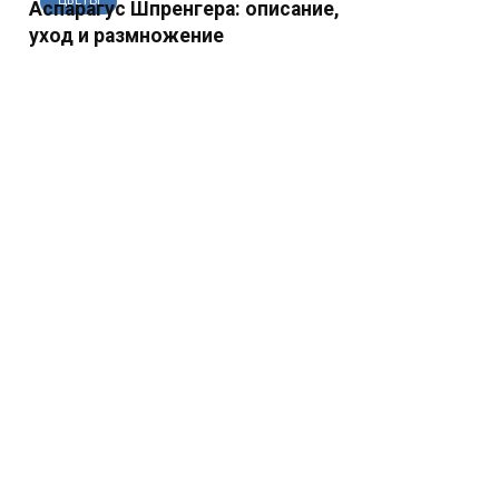
ЦВЕТЫ
Аспарагус Шпренгера: описание,
уход и размножение