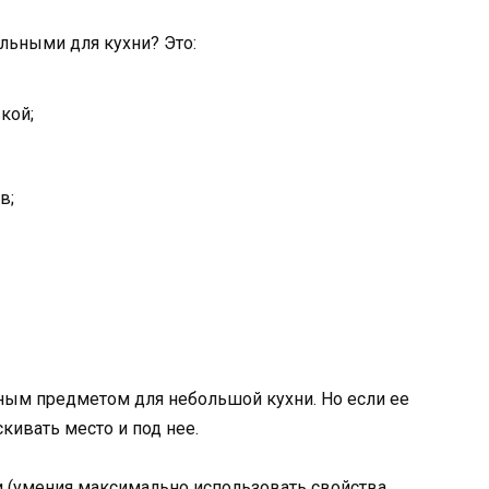
льными для кухни? Это:
кой;
в;
ным предметом для небольшой кухни. Но если ее
кивать место и под нее.
 (умения максимально использовать свойства