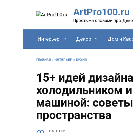
Перейти
ArtPro100.ru
к
содержанию
Простыми словами про Декор
Интерьер
Декор
Дом и Ква
ГЛАВНАЯ
»
ИНТЕРЬЕР
»
КУХНЯ
15+ идей дизайна
холодильником и
машиной: советы
пространства
НА ЧТЕНИЕ