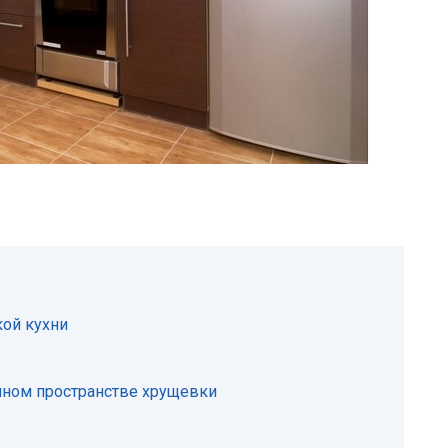
ой кухни
нном пространстве хрущевки