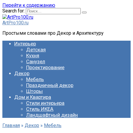
Перейти к содержанию
Search for:
ArtPro100.ru
Простыми словами про Декор и Архитектуру
Интерьер
Детская
Кухня
Санузел
Проектирование
Декор
Мебель
Праздничный декор
Шторы
Дом и Квартира
Стили интерьера
Стиль ИКЕА
Ландшафтный дизайн
Главная
»
Декор
»
Мебель